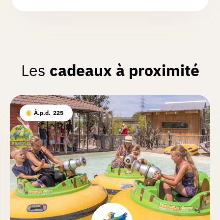
Les
cadeaux à proximité
À.p.d.
225