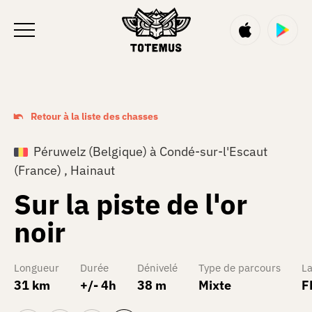
FR
Retour à la liste des chasses
Péruwelz (Belgique) à Condé-sur-l'Escaut
(France) , Hainaut
Sur la piste de l'or
noir
Longueur
Durée
Dénivelé
Type de parcours
L
31 km
+/- 4h
38 m
Mixte
F