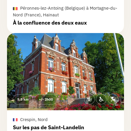
suivre le point nœud 90, après avoir
Péronnes-lez-Antoing (Belgique) à Mortagne-du-
quitté le ravel on a été vers la gauche
Nord (France), Hainaut
alors qu'il fallait aller vers la droite,
Lire la suite
À la confluence des deux eaux
petit détour d'un 1km avant de revenir
sur nos pas.
5,5 km
+/- 2h00
Crespin, Nord
Sur les pas de Saint-Landelin