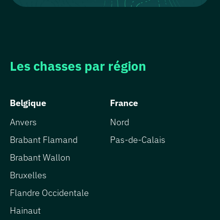
Comment
jouer ?
Créer
Les chasses par région
une
chasse
Les
Belgique
France
chasses
Anvers
Nord
La
Brabant Flamand
Pas-de-Calais
grotte
Brabant Wallon
aux
Bruxelles
cadeaux
Flandre Occidentale
Hainaut
FAQ