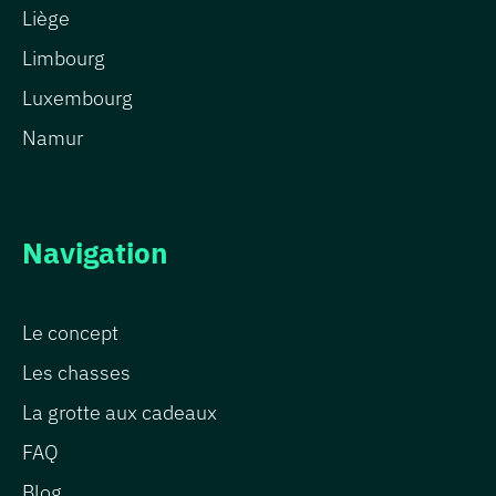
Liège
Abonnement
Limbourg
Premium
Luxembourg
Sur-
mesure
Namur
Boutique
Goodies
Navigation
Partenaires
Connexion
Le concept
Les chasses
La grotte aux cadeaux
FAQ
Blog