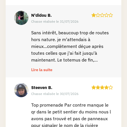
N'didou
B.
Chasse réalisée le 31/07/2026
Sans intérêt, beaucoup trop de routes
hors nature. je m'attendais à
mieux...complètement déçue après
toutes celles que j'ai fait jusqu'à
maintenant. Le totemus de fin,
introuvable.Par contre si vous voulez
Lire la suite
voir la fontaine, ouvert que le week-
end. J'ai pas eu cette opportunité en
faisant la balade un vendredi.
Steeven
B.
Dommage car à part ça 🤔
Chasse réalisée le 30/07/2026
Top promenade Par contre manque le
qr dans le petit sentier du moins nous l
avons pas trouvé et pas de panneaux
pour signaler le nom de la rivière