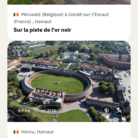
Totemus a répondu
Péruwelz (Belgique) à Condé-sur-l'Escaut
Le parcours a été mis à jour et
(France) , Hainaut
raccourci suite aux retours pour
Sur la piste de l'or noir
éviter certains secteurs.
On espère que la nouvelle version
vous plaira davantage 😊
5,9 km
+/- 2h15
Hornu, Hainaut