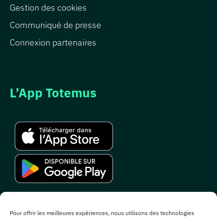
Gestion des cookies
Communiqué de presse
Connexion partenaires
L’App Totemus
Rejoignez notre communauté
Pour offrir les meilleures expériences, nous utilisons des technologies