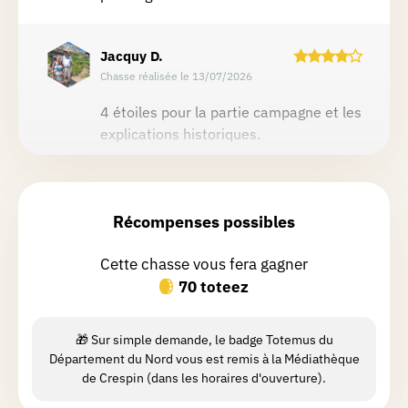
Jacquy
D.
Chasse réalisée le 13/07/2026
4 étoiles pour la partie campagne et les
explications historiques.
Cath
🎒.
Chasse réalisée le 13/07/2026
Récompenses possibles
Alors oui, il y a beaucoup de routes,
Cette chasse vous fera gagner
mais, et c'est peut-être exceptionnel, il
70 toteez
n’y avait vraiment pas beaucoup de
trafic. 🚗Points négatifs : la ville n'est
pas des plus jolies et les voitures
🎁 Sur simple demande, le badge Totemus du
Département du Nord vous est remis à la Médiathèque
parquées sur les trottoirs obligent
Lire la suite
de Crespin (dans les horaires d'ouverture).
régulièrement de marcher sur la route.
🥴Points positifs : certains chemins ont