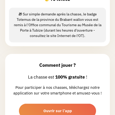
Jacquy
D.
🎁 Sur simple demande après la chasse, le badge
Chasse réalisée le 04/07/2026
Totemus de la province du Brabant wallon vous est
remis à l’Office communal du Tourisme au Musée de la
4 étoiles suffisent. Si l histoire de ste
Porte à Tubize (durant les heures d’ouverture -
Renelde est intéressante et le détour à
consultez le site Internet de l'OT).
la fontaine obligé, les deux autres A-R
moins bons. Il faut être bien éveillé
pour comprendre le texte de l énigme
de la date sur un pignon. En tant que
Lire la suite
Comment jouer ?
randonneurs confirmés, nous marchons
du côté gauche de la route et avons
La chasse est
100% gratuite
!
failli louper le Qr code près de l école
Julie
H.
Chasse réalisée le 08/02/2026
Pour participer à nos chasses, téléchargez notre
application sur votre smartphone et amusez-vous !
Très jolie promenade, j’ai beaucoup
apprécié
Ouvrir sur l’app