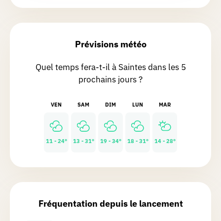
Petite chasse tranquille et
enrichissante. On en espérait plus au
niveau promenades. Mais reste quand
même une très belle découverte.
Prévisions météo
Quel temps fera-t-il à Saintes dans les 5
Anonyme
prochains jours ?
Chasse réalisée le 01/03/2026
Très sympa, belle après midi au soleil
VEN
SAM
DIM
LUN
MAR
Delphine
C.
11 - 24°
13 - 31°
19 - 34°
18 - 31°
14 - 28°
Chasse réalisée le 01/03/2026
Genial 👍
Olivier
B.
Fréquentation depuis le lancement
Chasse réalisée le 01/03/2026