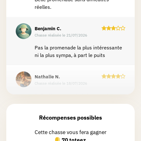
réelles.
Benjamin
C.
Chasse réalisée le 21/07/2026
Pas la promenade la plus intéressante
ni la plus sympa, à part le puits
Nathalie
N.
Chasse réalisée le 18/07/2026
Belle découverte de Saintes et de
l’histoire de sa patronne, Sainte
Renelde. Première chasse mais pas la
Récompenses possibles
dernière ! Entre ville et campagne à la
découverte du magnifique puits Sainte
Cette chasse vous fera gagner
Renelde.
Lire la suite
70 toteez