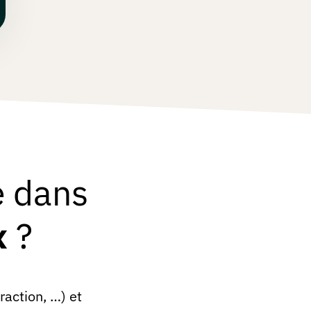
e dans
x
?
raction, …) et