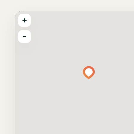
jouer ?
Créer
une
chasse
Les
chasses
La