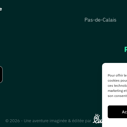
e
Pas-de-Calais
Pour offrir 
cookies pour
ces technolo
marketing et
son consente
Ac
© 2026 - Une aventure imaginée & éditée par