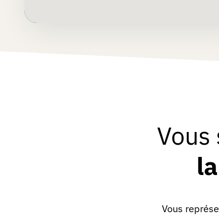
grotte
aux
cadeaux
FAQ
Abonnement
Vous 
Premium
l
Sur-
mesure
Boutique
Vous représ
Goodies