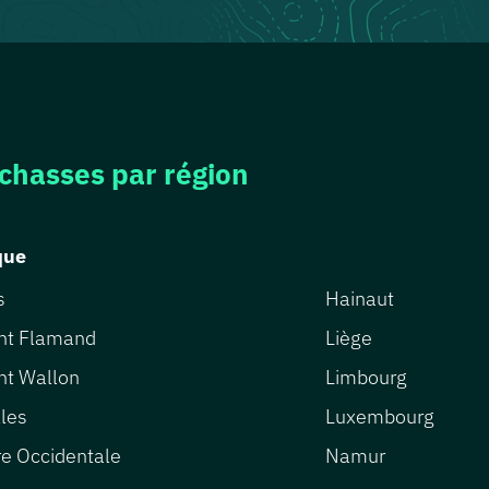
 chasses par région
que
s
Hainaut
nt Flamand
Liège
nt Wallon
Limbourg
lles
Luxembourg
re Occidentale
Namur