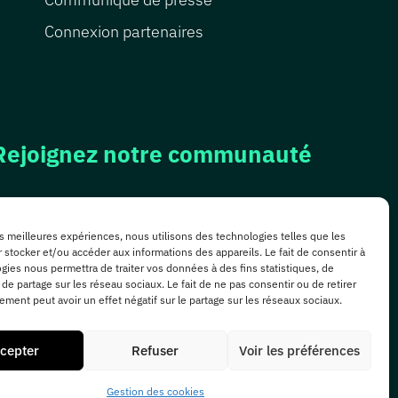
Connexion partenaires
Rejoignez notre communauté
Les chasseurs de Totems
les meilleures expériences, nous utilisons des technologies telles que les
 stocker et/ou accéder aux informations des appareils. Le fait de consentir à
gies nous permettra de traiter vos données à des fins statistiques, de
 de partage sur les réseau sociaux. Le fait de ne pas consentir ou de retirer
ment peut avoir un effet négatif sur le partage sur les réseaux sociaux.
cepter
Refuser
Voir les préférences
Gestion des cookies