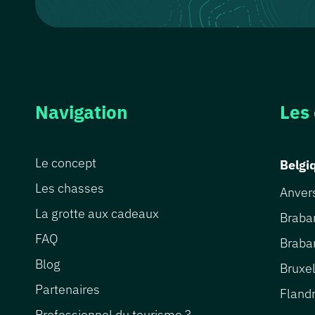
Navigation
Les
Le concept
Belgi
Les chasses
Anver
La grotte aux cadeaux
Braba
FAQ
Braba
Blog
Bruxe
Partenaires
Fland
Professionnel du tourisme ?