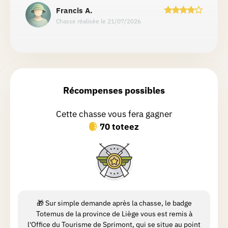
Francis
A.
Chasse réalisée le 21/07/2026
Marie
S.
Chasse réalisée le 21/07/2026
Récompenses possibles
Cette chasse vous fera gagner
Nicolas
S.
70 toteez
Chasse réalisée le 14/05/2026
Très chouette chasse
Marie
D.
Chasse réalisée le 02/07/2026
🎁 Sur simple demande après la chasse, le badge
Joli coin dans lequel je n'étais jamais
Totemus de la province de Liège vous est remis à
l'Office du Tourisme de Sprimont, qui se situe au point
allée me promener. J'ai beaucoup