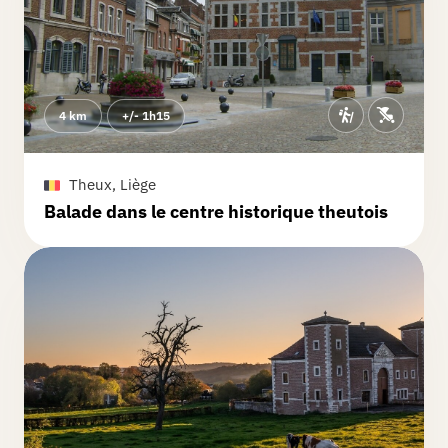
celle que je préfère trop de route mais
il en faut pour tout le monde
heureusement la petite bière rosée et
la crêpe mikado était super
4 km
+/- 1h15
Theux, Liège
Balade dans le centre historique theutois