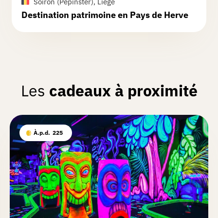
Soiron (Pepinster), Liège
Destination patrimoine en Pays de Herve
Les
cadeaux à proximité
À.p.d.
225