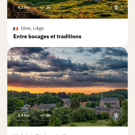
4,2 km
+/- 2h
Olne, Liège
Entre bocages et traditions
3,9 km
+/- 2h