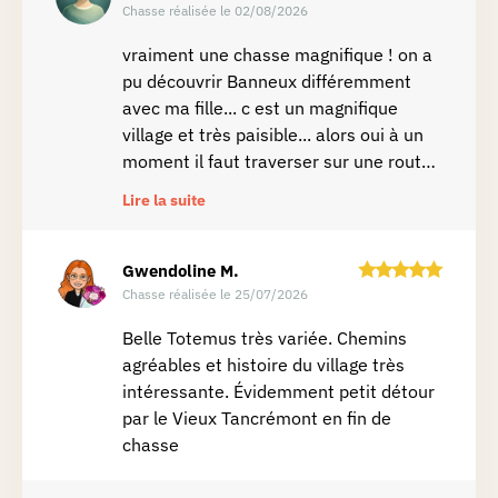
Chasse réalisée le 02/08/2026
vraiment une chasse magnifique ! on a
pu découvrir Banneux différemment
avec ma fille... c est un magnifique
village et très paisible... alors oui à un
moment il faut traverser sur une route
assez "dangereuse" sans passage pour
Lire la suite
piétons mais en étant prudent c est pas
ça qui nous a embêté.. honnêtement
pour moi c est une des plus belles qu
Gwendoline
M.
on a faite avec ma fille ☺️
Chasse réalisée le 25/07/2026
Belle Totemus très variée. Chemins
agréables et histoire du village très
intéressante. Évidemment petit détour
par le Vieux Tancrémont en fin de
chasse