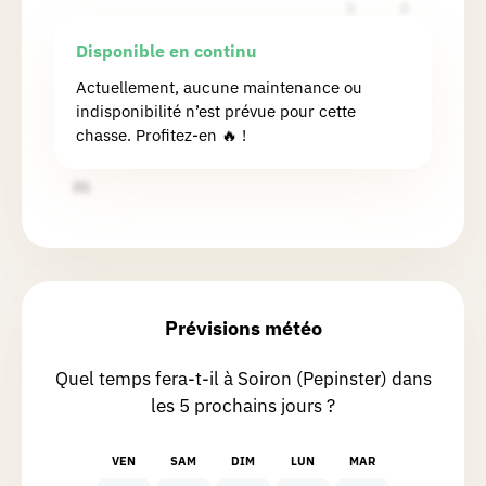
1
2
3
4
5
6
7
8
9
Disponible en continu
Christine
B.
10
11
12
13
14
15
16
Actuellement, aucune maintenance ou
Chasse réalisée le 08/03/2026
indisponibilité n’est prévue pour cette
17
18
19
20
21
22
23
Magnifique promenade mêlant village
chasse. Profitez-en 🔥 !
24
25
26
27
28
29
30
historique et bocages.
31
Samuel
D.
Chasse réalisée le 04/01/2026
Chouette a faire sous la neige. Pas
assez longue mais très instructif.
Prévisions météo
Quel temps fera-t-il à Soiron (Pepinster) dans
Anne
W.
les 5 prochains jours ?
Chasse réalisée le 04/01/2026
VEN
SAM
DIM
LUN
MAR