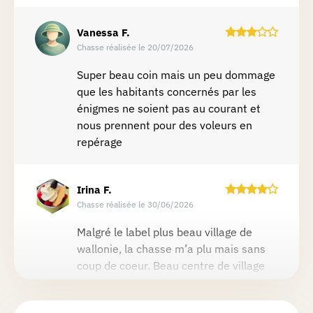
Vanessa
F.
Chasse réalisée le 20/07/2026
Super beau coin mais un peu dommage
que les habitants concernés par les
énigmes ne soient pas au courant et
nous prennent pour des voleurs en
repérage
Irina
F.
Chasse réalisée le 30/06/2026
Malgré le label plus beau village de
wallonie, la chasse m’a plu mais sans
coup de coeur. Beau centre de village
ensuite le reste de la chasse ramène
aux vues sur le village !