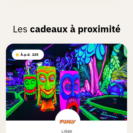
Les
cadeaux à proximité
À.p.d.
225
Liège