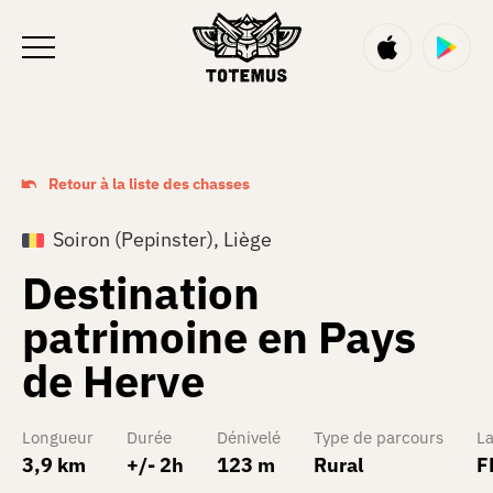
FR
Retour à la liste des chasses
Soiron (Pepinster), Liège
Destination
patrimoine en Pays
de Herve
Longueur
Durée
Dénivelé
Type de parcours
L
3,9 km
+/- 2h
123 m
Rural
F