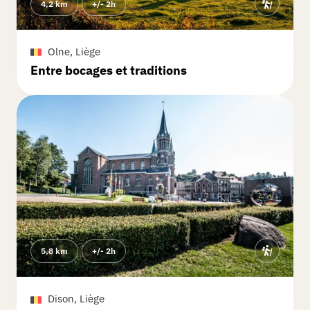
4,2 km
+/- 2h
Olne, Liège
Entre bocages et traditions
5,8 km
+/- 2h
Dison, Liège