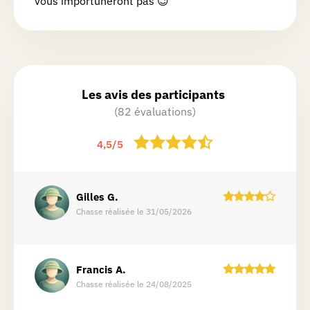
vous importuneront pas 😉
Les avis des participants
(82 évaluations)
4,5
/
5
Gilles
G.
Chasse réalisée le 31/05/2026
Francis
A.
Chasse réalisée le 24/08/2025