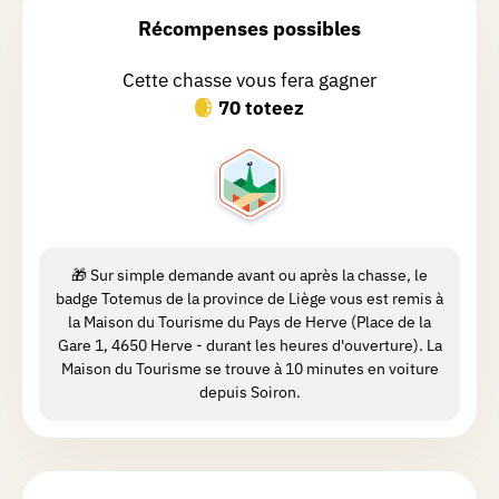
Récompenses possibles
Brigitte
V.
Cette chasse vous fera gagner
Chasse réalisée le 22/06/2026
70 toteez
Très belle balade avec magnifique,
point de vue. Manque d’entretien
beaucoup D’orties, et vu les
températures élevé, une short ce ne fut
pas très agréable.
🎁 Sur simple demande avant ou après la chasse, le
badge Totemus de la province de Liège vous est remis à
Nath
Z.
la Maison du Tourisme du Pays de Herve (Place de la
Chasse réalisée le 18/06/2026
Gare 1, 4650 Herve - durant les heures d'ouverture). La
Maison du Tourisme se trouve à 10 minutes en voiture
Très belle balade, dommage que
depuis Soiron.
certains sentiers ne sont pas
facilement accessibles.