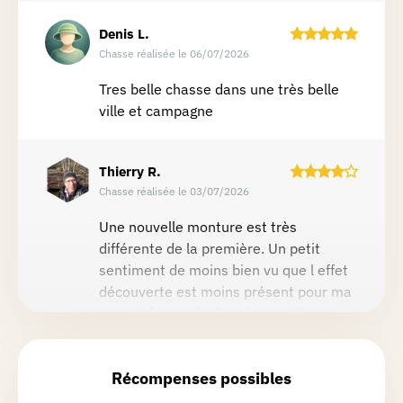
Denis
L.
Chasse réalisée le 06/07/2026
Tres belle chasse dans une très belle
ville et campagne
Thierry
R.
Chasse réalisée le 03/07/2026
Une nouvelle monture est très
différente de la première. Un petit
sentiment de moins bien vu que l effet
découverte est moins présent pour ma
part. ⚠️ la potale dans la montée est
bien cachée par la végétation.
Lire la suite
Récompenses possibles
Emilien
D.