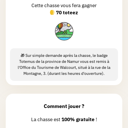
Cette chasse vous fera gagner
Chasse réalisée le 01/06/2026
70 toteez
Nous avons fait cette chasse le 1er juin
sans le savoir pile pour le millénaire de
la ville, agréable balade sportive
Catherine
H.
🎁 Sur simple demande après la chasse, le badge
Chasse réalisée le 15/06/2026
Totemus de la province de Namur vous est remis à
Quel retour dans le temps. La première
l'Office du Tourisme de Walcourt, situé à la rue de la
Montagne, 3. (durant les heures d'ouverture).
moitié est urbaine mais que de vieilles
bâtisses magnifiques La seconde partie
est plus bucolique avec des points de
vue impressionnants Très intéressant
au point de vue historique La dernière
Lire la suite
Comment jouer ?
ligne droite est raide 😉 La basilique
vaut la peine d'être visitée Seul bémol
La chasse est
100% gratuite
!
mais dû à la ville c'est la construction
Jennifer
D.