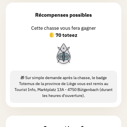
très riche en histoire. Certains
passages sont moins intéressants que
Récompenses possibles
d'autres.
Cette chasse vous fera gagner
70 toteez
Jessica
M.
Chasse réalisée le 07/07/2026
Ce n'est pas le plus beau côté du lac et
on y passe que vers la fin , un peu
dommage . Les audios étaient super ,
belle chasse ludique.Ma partie préféré
🎁 Sur simple demande après la chasse, le badge
est le long du lac .
Totemus de la province de Liège vous est remis au
Tourist Info, Marktplatz 13A - 4750 Bütgenbach (durant
les heures d'ouverture).
Nathalie
S.
Chasse réalisée le 21/06/2026
Ce matin, nous quittons très tôt la
maison pour éviter les chaleurs