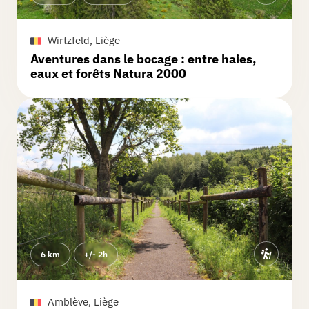
Sévère dans la note mais beaucoup
trop de ravel a notre goût. Le meilleur
Wirtzfeld, Liège
moment fût le morceau le long du lac
Aventures dans le bocage : entre haies,
Merci totemus pour la promenade.
eaux et forêts Natura 2000
6 km
+/- 2h
Amblève, Liège