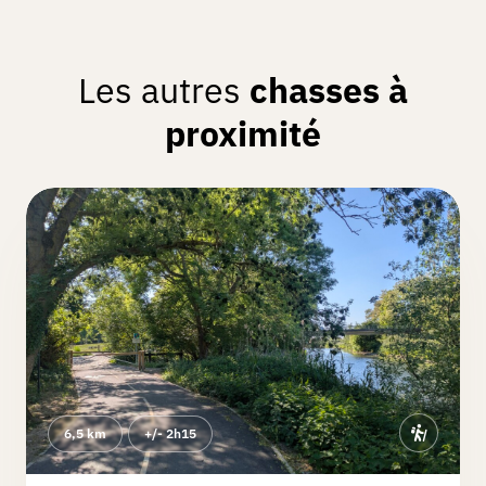
Chasse réalisée le 04/05/2025
Sympathique chasse dans la nature. Le
Les autres
parc rénové en 2021 est magnifique.
chasses à
Bravo !
proximité
Nathalie
D.
Chasse réalisée le 03/05/2025
Très belle chasse à la découverte de
Lestrem Quelques remarques : Point de
départ, la marie n'est plus mais c'est le
centre socio culturel. Mairie à quelques
mètres. L'aller-retour pour le château
du Rault ne vaut franchement pas du
Lire la suite
tout la peine. Bâtisse entièrement
rénovée de façon contemporaine.
6,5 km
+/- 2h15
L'accès du centre culturel Jean de la
Patrice
B.
Fontaine au parc de la Giclais est en
Chasse réalisée le 12/04/2025