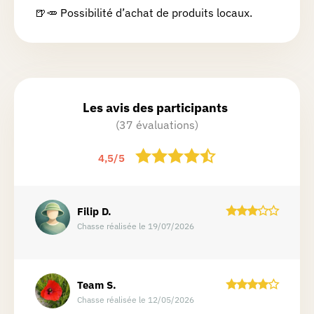
🍺🥕 Possibilité d’achat de produits locaux.
Les avis des participants
(37 évaluations)
4,5
/
5
Filip
D.
Chasse réalisée le 19/07/2026
Team
S.
Chasse réalisée le 12/05/2026