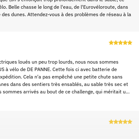
lo. Belle chasse le long de l'eau, de l'Eurovéloroute, dans
ite des dunes. Attendez-vous à des problèmes de réseau à la
triques loués un peu trop lourds, nous nous sommes
 à vélo de DE PANNE. Cette fois ci avec batterie de
expédition. Cela n'a pas empêché une petite chute sans
nes dans des sentiers très ensablés, au sable très sec et
us sommes arrivés au bout de ce challenge, qui méritait une
re de Bruxelles géante (double d'une gaufre de Bruxelles
avec Suunto.