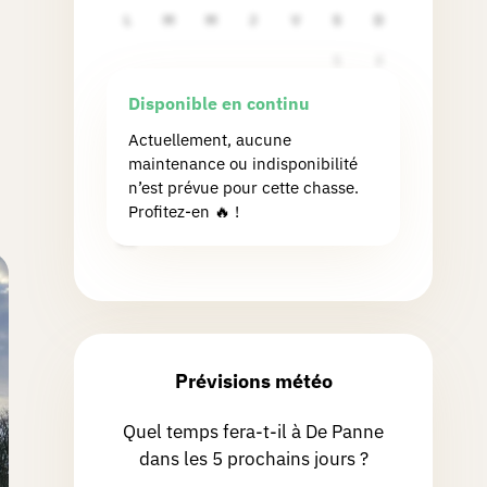
L
M
M
J
V
S
D
1
2
3
4
5
6
7
8
9
Disponible en continu
10
11
12
13
14
15
16
Actuellement, aucune
maintenance ou indisponibilité
17
18
19
20
21
22
23
n’est prévue pour cette chasse.
24
25
26
27
28
29
30
Profitez-en 🔥 !
31
Prévisions météo
Quel temps fera-t-il à De Panne
dans les 5 prochains jours ?