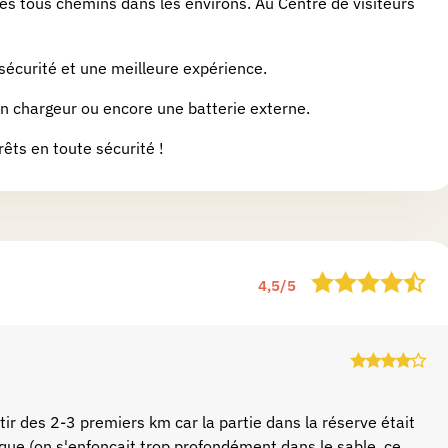
ques tous chemins dans les environs. Au Centre de visiteurs
sécurité et une meilleure expérience.
 chargeur ou encore une batterie externe.
êts en toute sécurité !
4,5
/
5
ir des 2-3 premiers km car la partie dans la réserve était
ique (on s'enfonçait trop profondément dans le sable, ce