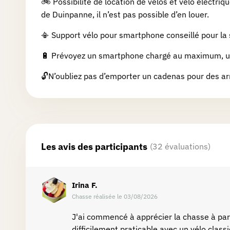
🚲 Possibilité de location de vélos et vélo électri
de Duinpanne, il n’est pas possible d’en louer.
Partenaires
📳
Support vélo pour smartphone conseillé pour la 
🔋
Prévoyez un smartphone chargé au maximum, un
Connexion
🔓
N’oubliez pas d’emporter un cadenas pour des arr
Les avis des participants
(32 évaluations)
Irina
F.
Chasse réalisée le 03/08/2026
J'ai commencé à apprécier la chasse à part
difficilement praticable avec un vélo class