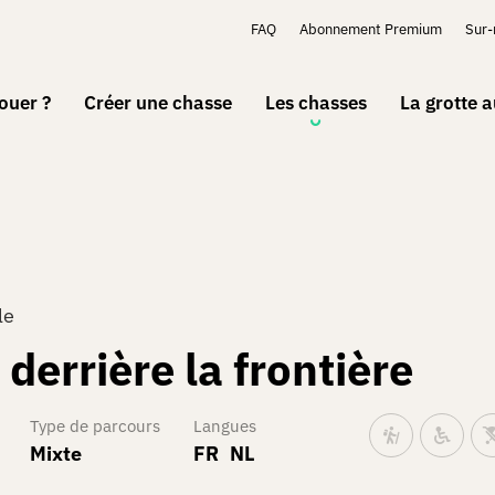
FAQ
Abonnement Premium
Sur
ouer ?
Créer une chasse
Les chasses
La grotte 
le
 derrière la frontière
Type de parcours
Langues
Mixte
FR
NL