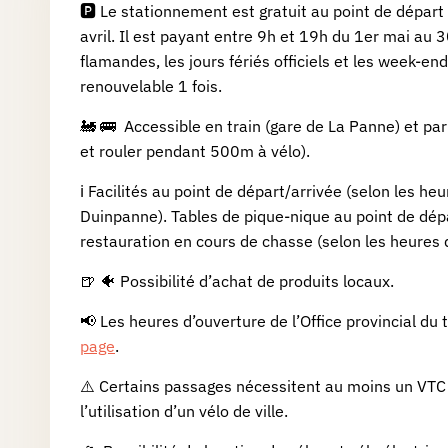
🅿️ Le stationnement est gratuit au point de dépar
aux
avril. Il est payant entre 9h et 19h du 1er mai au
flamandes, les jours fériés officiels et les week-e
cadeaux
renouvelable 1 fois.
🚂 🚌 Accessible en train (gare de La Panne) et pa
FAQ
et rouler pendant 500m à vélo).
ℹ️
Facilités au point de départ/arrivée
(selon les heu
Abonnement
Duinpanne). Tables de pique-nique au point de dépa
restauration en cours de chasse (selon les heures 
Premium
🍺 🐠 Possibilité d’achat de produits locaux.
Sur-
📢 Les heures d’ouverture de l’Office provincial d
mesure
page
.
⚠️
Certains passages nécessitent au moins un VTC 
Boutique
l’utilisation d’un vélo de ville.
Goodies