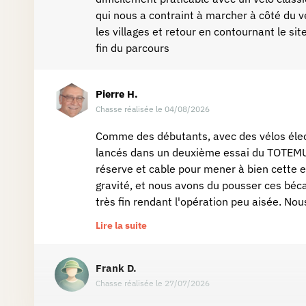
qui nous a contraint à marcher à côté du vé
les villages et retour en contournant le s
fin du parcours
Pierre
H.
Chasse réalisée le 04/08/2026
Comme des débutants, avec des vélos élec
lancés dans un deuxième essai du TOTEMUS
réserve et cable pour mener à bien cette 
gravité, et nous avons du pousser ces béca
très fin rendant l'opération peu aisée. No
belle récompense à ma dulcinée : une gauf
Lire la suite
classique) Distance de 22,2 Km mesurée 
Frank
D.
Chasse réalisée le 27/07/2026