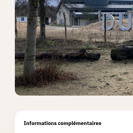
jouer ?
Créer
une
chasse
Les
chasses
La
Informations complémentaires
grotte