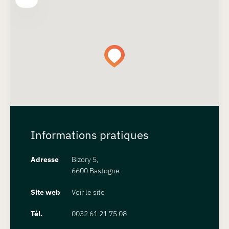
Informations pratiques
Adresse
Bizory 5,
6600 Bastogne
Site web
Voir le site
Tél.
0032 61 21 75 08