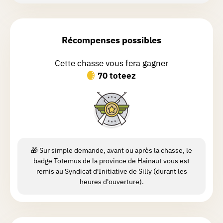
Très belle balade mi bois mi route .
Méfiez vous au n• 18 il faut aller dans
les bois a droite et ça monte fort. Sinon
Récompenses possibles
très plaisant.
Cette chasse vous fera gagner
70 toteez
Axel
V.
Chasse réalisée le 09/03/2025
Axel
G.
Chasse réalisée le 09/05/2026
🎁 Sur simple demande, avant ou après la chasse, le
50% champs puis 50% bois. Nature
badge Totemus de la province de Hainaut vous est
mais pas fou en découvertes, jolis coins
remis au Syndicat d'Initiative de Silly (durant les
heures d'ouverture).
ni contenu.
Céline
J.