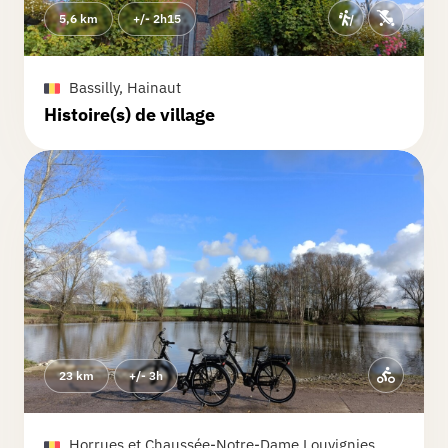
5,6 km
+/- 2h15
Mélissa
C.
Chasse réalisée le 09/07/2025
Bassilly, Hainaut
Très belle balade en nature. Juste un
Histoire(s) de village
passage un peu plus difficile à trouver
après le passage dans le bois.
Christophe
G.
Chasse réalisée le 22/09/2025
Très jolie chasse , surtout la partie dans
la forêt" SILLY SILENCE " expo photo de
BXL ds les arbres 👏
23 km
+/- 3h
Magali
S.
Chasse réalisée le 21/09/2025
Belle balade à travers les bois et les
Horrues et Chaussée-Notre-Dame Louvignies,