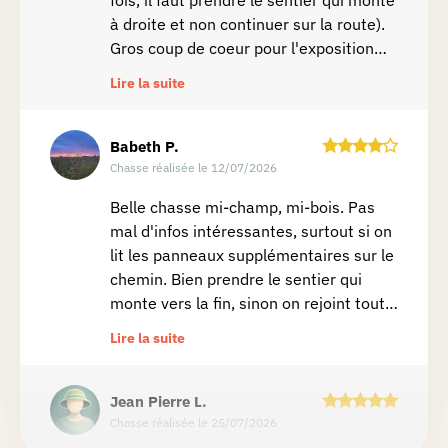
fois, il faut prendre le sentier qui monte
à droite et non continuer sur la route).
Gros coup de coeur pour l'exposition
d'œuvres dans le bois à loccasion de
Lire la suite
Silly Silence (jusqu'au 27 septembre
2026)
Babeth
P.
Chasse réalisée le 12/07/2026
Belle chasse mi-champ, mi-bois. Pas
mal d'infos intéressantes, surtout si on
lit les panneaux supplémentaires sur le
chemin. Bien prendre le sentier qui
monte vers la fin, sinon on rejoint tout
de suite le point de départ.
Lire la suite
Jean Pierre
L.
Chasse réalisée le 25/07/2026