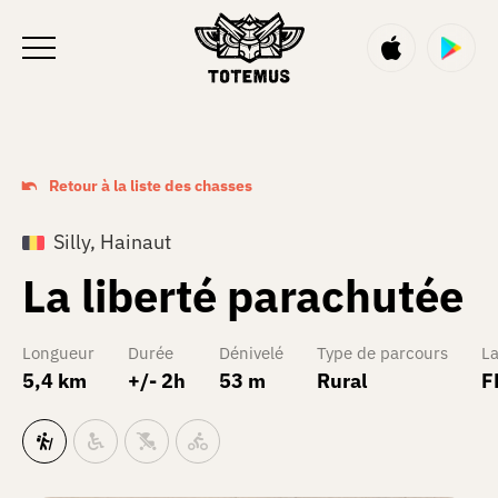
FR
Retour à la liste des chasses
Silly, Hainaut
La liberté parachutée
Longueur
Durée
Dénivelé
Type de parcours
L
5,4 km
+/- 2h
53 m
Rural
F