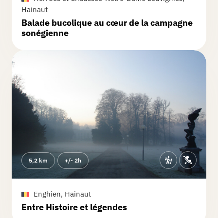
Hainaut
champs mais sans vrai point d'intérêt !
L'étape 16 a été compliquée. Beaucoup
Balade bucolique au cœur de la campagne
sonégienne
de doutes à cette étape qui pourrait
être simplifiée.
5,2 km
+/- 2h
Enghien, Hainaut
Entre Histoire et légendes