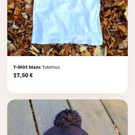
T-Shirt blanc
Totemus
17,50
€
Comment
jouer ?
Créer