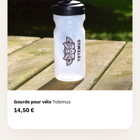
mesure
Boutique
Goodies
Partenaires
Connexion
Gourde pour vélo
Totemus
14,50
€