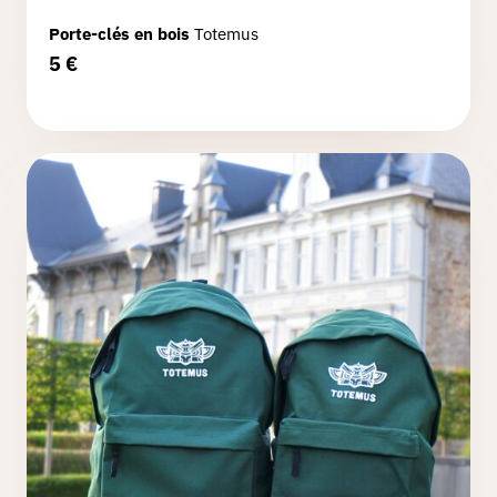
Abonnement
Porte-clés en bois
Totemus
Premium
5
€
Sur-
mesure
Boutique
Goodies
Partenaires
Connexion