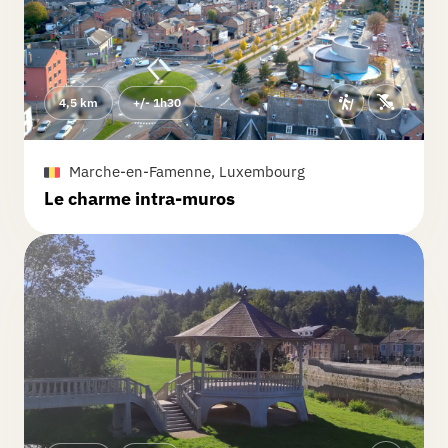
fois le cas ici. On se demande si on est
toujours sur le bon chemin.
Lire la suite
4,5 km
+/- 1h30
Marche-en-Famenne, Luxembourg
Le charme intra-muros