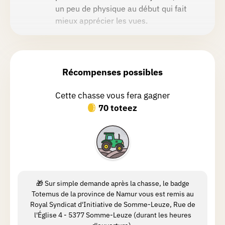
un peu de physique au début qui fait
mieux apprécier les vues.
Jean-Claude
P.
Chasse réalisée le 03/07/2026
Récompenses possibles
Très belle promenade ombragée
Cette chasse vous fera gagner
70 toteez
Florence
B.
Chasse réalisée le 09/06/2026
Je ne dirai que ça : splendide! Le royal
office du tourisme à Heure est un
passage obligé pour les bons plans.
🎁 Sur simple demande après la chasse, le badge
Merci à la dame de l'office pour ses
Totemus de la province de Namur vous est remis au
précieux conseils ce jour.
Royal Syndicat d'Initiative de Somme-Leuze, Rue de
l'Église 4 - 5377 Somme-Leuze (durant les heures