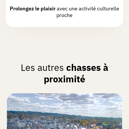
Prachtige wandeling met heel
Prolongez le plaisir
avec une activité culturelle
afwisselende landschappen! De omweg
proche
naar het kasteel was ook de moeite,
alsook het uitzicht naar de vallei vanop
de weg ernaartoe
Amélie
I.
Chasse réalisée le 19/08/2025
Les autres
chasses à
proximité
Jacquy
D.
Chasse réalisée le 06/08/2025
Rien à redire sur la chasse . Je retire un
point pour les "centaines de mètres " je
préfère une précision comme 500 m ou
même 800 mètres. Or, c est plusieurs