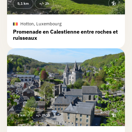
5,1 km
+/- 2h
Hotton, Luxembourg
Promenade en Calestienne entre roches et
ruisseaux
7 km
+/- 2h15