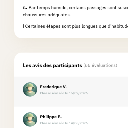
aux
🥾 Par temps humide, certains passages sont susce
chaussures adéquates.
cadeaux
ℹ️ Certaines étapes sont plus longues que d’habitude
FAQ
Abonnement
Les avis des participants
(66 évaluations)
Premium
Frederique
V.
Sur-
Chasse réalisée le 15/07/2026
mesure
Boutique
Philippe
B.
Goodies
Chasse réalisée le 14/06/2026