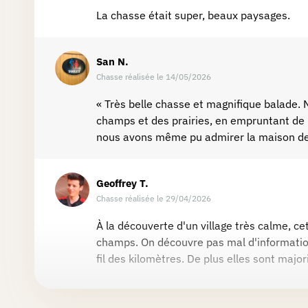
La chasse était super, beaux paysages.
Partenaires
San
N.
Connexion
Chasse réalisée le 14/05/2026
« Très belle chasse et magnifique balade. 
champs et des prairies, en empruntant de
nous avons même pu admirer la maison de
Geoffrey
T.
Chasse réalisée le 29/04/2026
À la découverte d'un village très calme, ce
champs. On découvre pas mal d'informatio
fil des kilomètres. De plus elles sont major
Pascale
W.