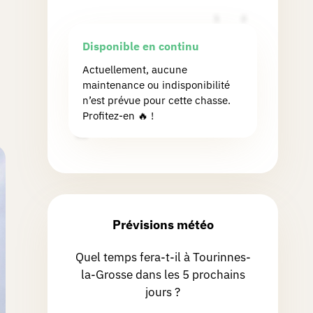
1
2
3
4
5
6
7
8
9
Disponible en continu
10
11
12
13
14
15
16
Actuellement, aucune
maintenance ou indisponibilité
17
18
19
20
21
22
23
n’est prévue pour cette chasse.
24
25
26
27
28
29
30
Profitez-en 🔥 !
31
Prévisions météo
Quel temps fera-t-il à Tourinnes-
la-Grosse dans les 5 prochains
jours ?