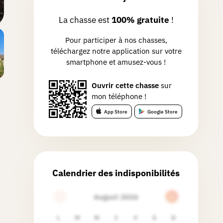
La chasse est
100% gratuite
!
Pour participer à nos chasses,
téléchargez notre application sur votre
smartphone et amusez-vous !
Ouvrir cette chasse
sur
mon téléphone !
App Store
Google Store
Calendrier des indisponibilités
August 2026
L
M
M
J
V
S
D