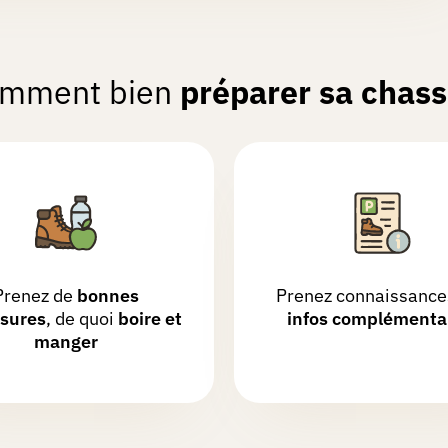
r bien balisée et très riche en explications (patrimoine
mment bien
préparer sa chass
es dans les chavées 🌳🐦 à la découverte des chapelles,
t la maison où résidait Julos Beaucarne 🌈
Prenez de
bonnes
Prenez connaissance
sures
, de quoi
boire et
infos complémenta
manger
ain et dans les campagnes avoisinantes. L'église est
parking à disposition.