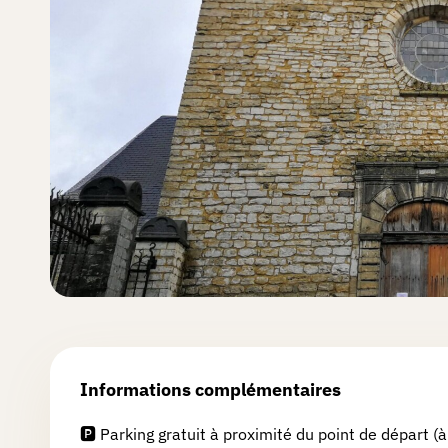
jouer ?
Créer
une
chasse
Les
chasses
La
Informations complémentaires
grotte
🅿️ Parking gratuit à proximité du point de départ (