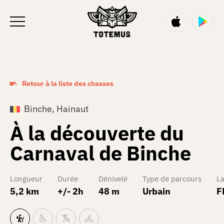
FR
Retour à la liste des chasses
Binche, Hainaut
À la découverte du
Carnaval de Binche
Longueur
Durée
Dénivelé
Type de parcours
L
5,2 km
+/- 2h
48 m
Urbain
F