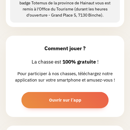
badge Totemus de la province de Hainaut vous est
remis à l'Office du Tourisme (durant les heures
Victoire
D.
d'ouverture - Grand Place 5, 7130 Binche).
Chasse réalisée le 28/04/2026
Belle chasse
Comment jouer ?
Florence
B.
Chasse réalisée le 09/05/2026
La chasse est
100% gratuite
!
Super chasse que je recommande sur
Pour participer à nos chasses, téléchargez notre
le thème du carnaval qui est
application sur votre smartphone et amusez-vous !
omniprésent sur tout le parcours avec
extraits audio et belles explications.
Les remparts, le jardin historique, la
Ouvrir sur l’app
collégiale, les statues, et en fin de
Lire la suite
chasse avec les toteez nous avons fait
le Mumask qui vaut vraiment la peine.
Axé sur l'histoire du masque du point
Estelle
D.