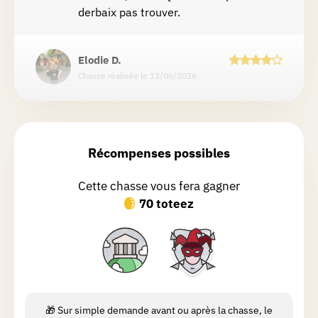
derbaix pas trouver.
Elodie
D.
Chasse réalisée le 13/06/2026
Chouette parcours pour découvrir
Binche 🤩
Récompenses possibles
Emi
H.
Cette chasse vous fera gagner
Chasse réalisée le 09/06/2026
70 toteez
Sandra
M.
Chasse réalisée le 29/05/2026
Superbe ballade et découverte de la
ville et ses alentours merci ☺️
🎁 Sur simple demande avant ou après la chasse, le