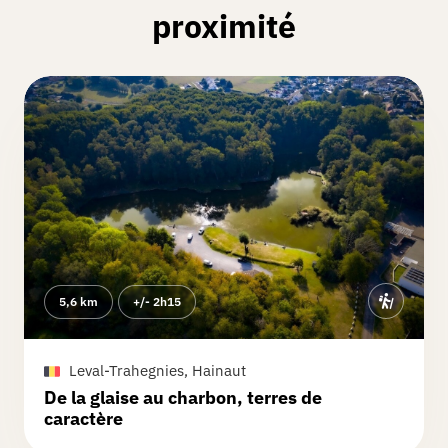
proximité
5,6 km
+/- 2h15
Leval-Trahegnies, Hainaut
De la glaise au charbon, terres de
caractère