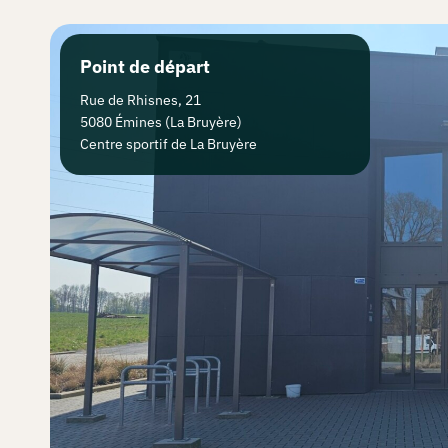
jouer ?
Point de départ
Créer
Rue de Rhisnes, 21
5080 Émines (La Bruyère)
une
Centre sportif de La Bruyère
chasse
Les
chasses
La
grotte