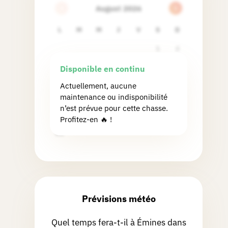
August 2026
L
M
M
J
V
S
D
1
2
3
4
5
6
7
8
9
Disponible en continu
10
11
12
13
14
15
16
Actuellement, aucune
maintenance ou indisponibilité
17
18
19
20
21
22
23
n’est prévue pour cette chasse.
24
25
26
27
28
29
30
Profitez-en 🔥 !
31
Prévisions météo
Quel temps fera-t-il à Émines dans