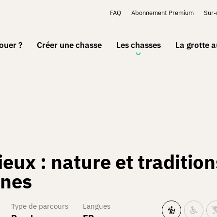
FAQ
Abonnement Premium
Sur
ouer ?
Créer une chasse
Les chasses
La grotte 
eux : nature et traditio
ines
Type de parcours
Langues