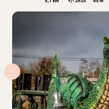
5,7 km
+/- 2h15
65 m