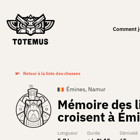
FR
Comment j
Retour à la liste des chasses
Émines, Namur
Mémoire des li
croisent à Ém
Longueur
Durée
Dénivelé