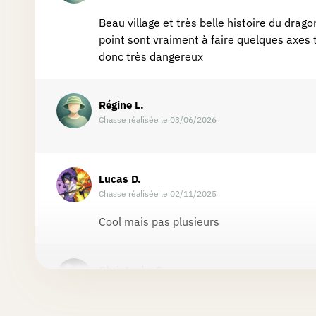
Beau village et très belle histoire du drago
point sont vraiment à faire quelques axes t
donc très dangereux
Régine
L.
Chasse réalisée le 03/06/2026
Lucas
D.
Chasse réalisée le 02/11/2025
Cool mais pas plusieurs
Christophe
S.
Chasse réalisée le 08/05/2026
Beaucoup trop de passage asphalté pour une 