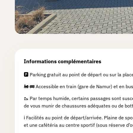
aux
cadeaux
FAQ
Informations complémentaires
Abonnement
Premium
🅿️ Parking gratuit au point de départ ou sur la pl
🚂 🚌 Accessible en train (gare de Namur) et en bu
Sur-
🥾 Par temps humide, certains passages sont susce
mesure
de vous munir de chaussures adéquates ou de bott
ℹ️ Facilités au point de départ/arrivée. Plaine de s
Boutique
et une cafétéria au centre sportif (sous réserve d’o
Goodies