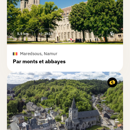
5,5 km
+/- 2h15
Maredsous, Namur
Par monts et abbayes