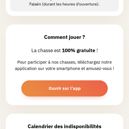
Chasse réalisée le 01/07/2026
Falaën (durant les heures d'ouverture).
Très jolie balade autour de Falaën. Belle
découverte du village avec de beaux
points de vue ' Merci .
Comment jouer ?
Lara
P.
La chasse est
100% gratuite
!
Chasse réalisée le 30/03/2026
Pour participer à nos chasses, téléchargez notre
Très belle balade !
application sur votre smartphone et amusez-vous !
Valerie
5.
Ouvrir sur l’app
Chasse réalisée le 02/05/2026
Chasse magnifique dans ce village
d'exception , petits sentiers
découvertes et formidable pour les
amateurs de maisons en pierre. Le
Calendrier des indisponibilités