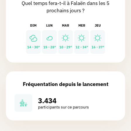
commerce pour se restaurer ou se
Quel temps fera-t-il à Falaën dans les 5
Lire la suite
désaltérer.
prochains jours ?
Comment
jouer ?
Fabienne
B.
DIM
LUN
MAR
MER
JEU
Chasse réalisée le 19/04/2026
Créer
Déçue par celle-ci, ne pas faire en
une
14 - 30°
15 - 28°
10 - 29°
12 - 34°
16 - 37°
haute saison avec des enfants, route
chasse
assez dangereuse.
Les
Jonathan
B.
chasses
Chasse réalisée le 30/03/2026
Fréquentation depuis le lancement
La
Une petite perle ce village, et des
3.434
grotte
sentiers de tout les côtés 😛 À refaire
participants sur ce parcours
en été, pour voir les couleurs mettre
aux
encore plus en valeur ce village 😍
cadeaux