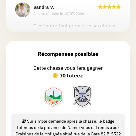
Sandra
V.
Chasse réalisée le 19/07/2026
C’est notre tout premier essai et nous
avons adoré !!!!
Récompenses possibles
Liliane
L.
Chasse réalisée le 19/07/2026
Cette chasse vous fera gagner
Très jolie balade, magnifique village
70 toteez
aucune difficulté à conseiller
Voyages Et Randonnées
.
Chasse réalisée le 14/12/2025
🎁 Sur simple demande après la chasse, le badge
Totemus de la province de Namur vous est remis à aux
Eric
A.
Draisines de la Molignée situé rue de la Gare 82 B-5522