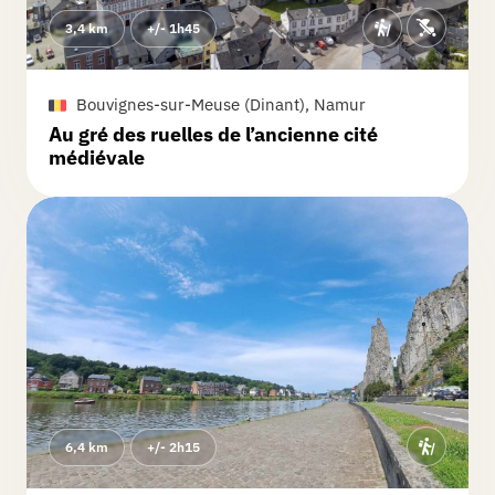
3,4 km
+/- 1h45
Bouvignes-sur-Meuse (Dinant), Namur
Au gré des ruelles de l’ancienne cité
médiévale
6,4 km
+/- 2h15