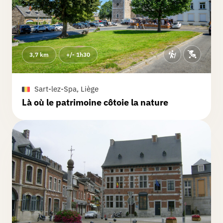
3,7 km
+/- 1h30
Sart-lez-Spa, Liège
Là où le patrimoine côtoie la nature