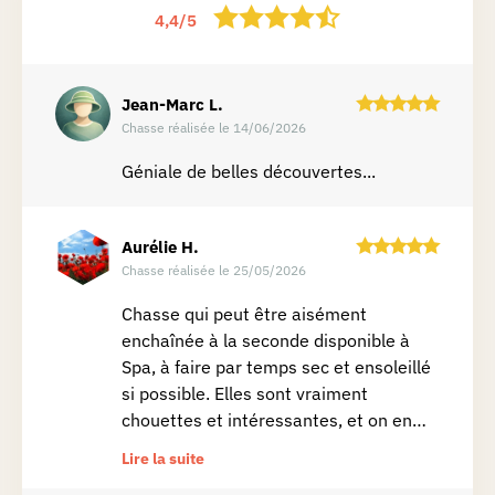
4,4
/
5
Jean-Marc
L.
Chasse réalisée le 14/06/2026
Géniale de belles découvertes...
Aurélie
H.
Chasse réalisée le 25/05/2026
Chasse qui peut être aisément
enchaînée à la seconde disponible à
Spa, à faire par temps sec et ensoleillé
si possible. Elles sont vraiment
chouettes et intéressantes, et on en
prend plein les yeux 🤩
Lire la suite