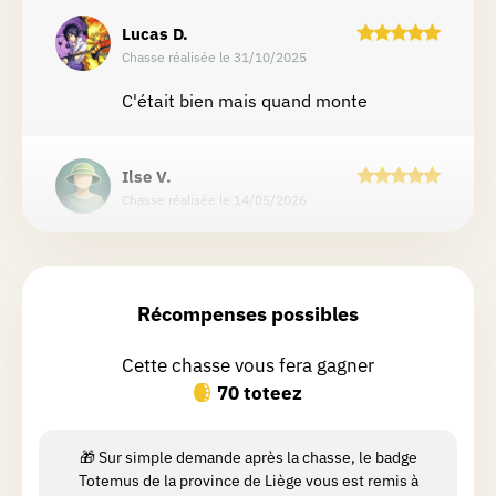
Lucas
D.
Chasse réalisée le 31/10/2025
C'était bien mais quand monte
Ilse
V.
Chasse réalisée le 14/05/2026
Heel leuke speurtocht voor het gezin!
Zeker een aanrader!
Récompenses possibles
François
L.
Cette chasse vous fera gagner
Chasse réalisée le 29/04/2026
70 toteez
Belle balade. J'ai appris plein de belles
choses.
🎁 Sur simple demande après la chasse, le badge
Totemus de la province de Liège vous est remis à