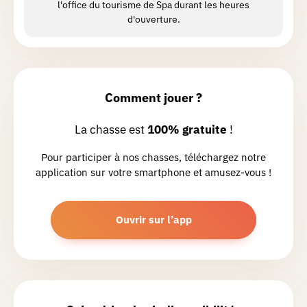
l'office du tourisme de Spa durant les heures
Siméon
P.
d'ouverture.
Chasse réalisée le 28/04/2026
Très belle balade, sur les hauteurs de
Spa, et le vieux Spa.
Comment jouer ?
Jacqueline
B.
La chasse est
100% gratuite
!
Chasse réalisée le 27/02/2026
Pour participer à nos chasses, téléchargez notre
Activité très chouette et très ludique
application sur votre smartphone et amusez-vous !
pour petits et grands. Il faut prévoir
beaucoup plus de temps que prévu.
Petit bémol niveau 27 , la direction à
Ouvrir sur l’app
prendre n’est pas très claire .
Mieke
V.
Chasse réalisée le 29/12/2025