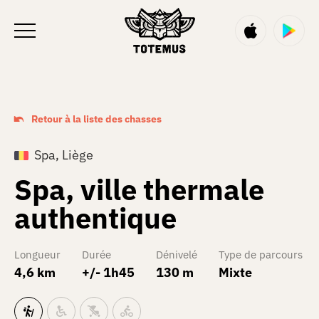
FR
Retour à la liste des chasses
Spa, Liège
Spa, ville thermale
authentique
Longueur
Durée
Dénivelé
Type de parcours
4,6 km
+/- 1h45
130 m
Mixte