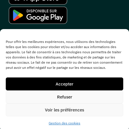
Rejoignez notre communauté
Pour offrir les meilleures expériences, nous utilisons des technologies
telles que les cookies pour stocker et/ou accéder aux informations des
appareils. Le fait de consentir à ces technologies nous permettra de traiter
vos données à des fins statistiques, de marketing et de partage sur les
réseau sociaux. Le fait de ne pas consentir ou de retirer son consentement
peut avoir un effet négatif sur le partage sur les réseaux sociaux.
Les chasseurs de Totems
Accepter
Refuser
Voir les préférences
© 2026 - Une aventure imaginée & éditée par
Ouvrir sur l’app
Gestion des cookies