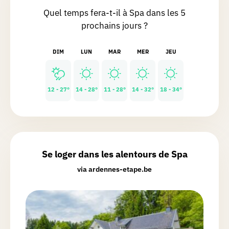
Quel temps fera-t-il à Spa dans les 5
Thierry
R.
prochains jours ?
Chasse réalisée le 10/12/2025
Un parcours avec une belle grimpette,
DIM
LUN
MAR
MER
JEU
une descente qui par temps pluvieux
peut-être très glissante, la visite du
vieux Spa. J ai trouvé cette chasse plus
12 - 27°
14 - 28°
11 - 28°
14 - 32°
18 - 34°
intéressante que celle sur l unesco.
André
N.
Chasse réalisée le 09/07/2025
Se loger dans les alentours de Spa
Très beau et très sportif belle ville
via ardennes-etape.be
Elfriede
L.
Chasse réalisée le 24/10/2024