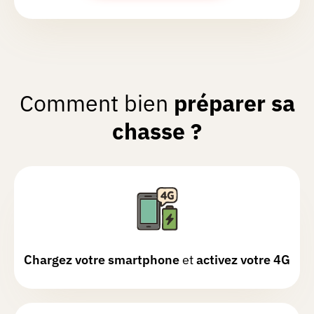
début.
Chasse sympathique.
Boutique
Goodies
Partenaires
Comment bien
préparer sa
Connexion
chasse ?
Chargez votre smartphone
et
activez votre 4G