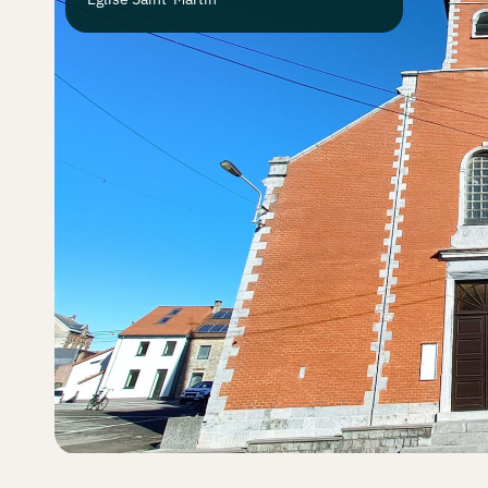
jouer ?
Créer
une
chasse
Les
chasses
La
grotte