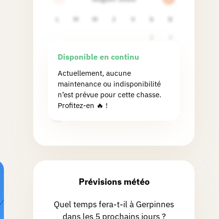
L
M
M
J
V
S
D
1
2
3
4
5
6
7
8
9
Disponible en continu
10
11
12
13
14
15
16
Actuellement, aucune
maintenance ou indisponibilité
17
18
19
20
21
22
23
n’est prévue pour cette chasse.
24
25
26
27
28
29
30
Profitez-en 🔥 !
31
Prévisions météo
Quel temps fera-t-il à Gerpinnes
dans les 5 prochains jours ?