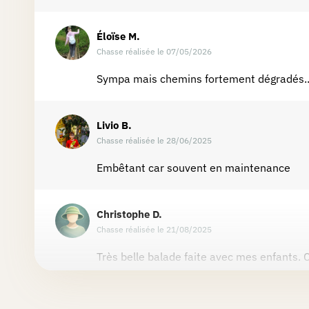
Éloïse
M.
Chasse réalisée le 07/05/2026
Sympa mais chemins fortement dégradés..
Livio
B.
Chasse réalisée le 28/06/2025
Embêtant car souvent en maintenance
Christophe
D.
Chasse réalisée le 21/08/2025
Très belle balade faite avec mes enfants. C
Palma
P.