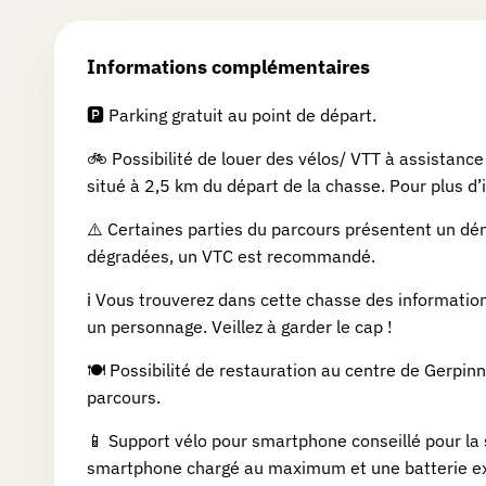
aux
Informations complémentaires
cadeaux
🅿️ Parking gratuit au point de départ.
🚲 Possibilité de louer des vélos/ VTT à assistance
FAQ
situé à 2,5 km du départ de la chasse. Pour plus d
⚠️ Certaines parties du parcours présentent un dén
Abonnement
dégradées, un VTC est recommandé.
Premium
ℹ️ Vous trouverez dans cette chasse des information
un personnage. Veillez à garder le cap !
Sur-
mesure
🍽️ Possibilité de restauration au centre de Gerpin
parcours.
Boutique
📱 Support vélo pour smartphone conseillé pour la 
Goodies
smartphone chargé au maximum et une batterie e