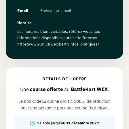
Email
Envoyer un email
Horaire
Les horaires étant variables, référez-vous aux
informations disponibles sur le site Internet :
https://www.multiwex.be/fr/infos-pratiques/
DÉTAILS DE L'OFFRE
Une
course offerte
au
BattleKart WEX
.
Le bon cadeau donne droit à 100% de réduction
pour une personne pour une course BattleKart.
Valable jusqu’au
31 décembre 2027